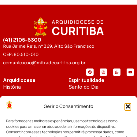
(41) 2105-6300
Rua Jaime Reis, nº 369, Alto São Francisco
CEP: 80.510-010
comunicacao@mitradecuritiba.org.br
Arquidiocese
Espiritualidade
História
Santo do Dia
Padroeira
Liturgia Diária
Gerir o Consentimento
Brasão
Bíblia Online
Para fornecer as melhores experiências, usamos tecnologias como
Notícias
Cúria Diocesana
cookies para armazenar e/ou aceder a informações do dispositivo.
Notícias da Arquidiocese
Consentir com essas tecnologias nos permitirá processar dados, como
Fundo Diocesano