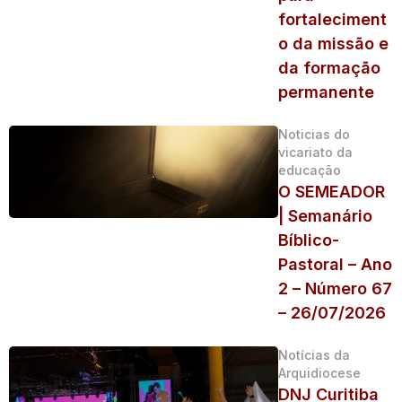
fortaleciment
o da missão e
da formação
permanente
Noticias do
vicariato da
educação
O SEMEADOR
| Semanário
Bíblico-
Pastoral – Ano
2 – Número 67
– 26/07/2026
Notícias da
Arquidiocese
DNJ Curitiba