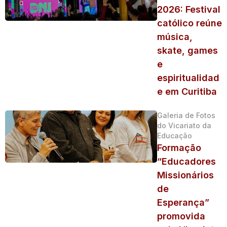
2026: Festival
católico reúne
música,
skate, games
e
espiritualidad
e em Curitiba
Galeria de Fotos
do Vicariato da
Educação
Formação
“Educadores
Missionários
de
Esperança”
promovida