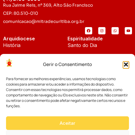
Rua Jaime Reis, nº 369, Alto São Francisco
CEP: 80.510-010
comunicacao@mitradecuritiba.org.br
Arquidiocese
Espiritualidade
História
Santo do Dia
Padroeira
Liturgia Diária
Gerir o Consentimento
Brasão
Bíblia Online
Para fornecer as melhores experiências, usamos tecnologias como
Notícias
Cúria Diocesana
cookies para armazenar e/ou aceder a informações do dispositivo.
Notícias da Arquidiocese
Consentir com essas tecnologias nos permitirá processar dados, como
Fundo Diocesano
comportamento de navegação ou IDs exclusivos neste site. Não consentir
Notícias Cáritas
ou retirar o consentimento pode afetar negativamante certos recursos e
funções.
Tribunal Eclesiástico
Notícias da Comissão
Vicariatos da Educação
Aceitar
Palavra dos Bispos
Eventos