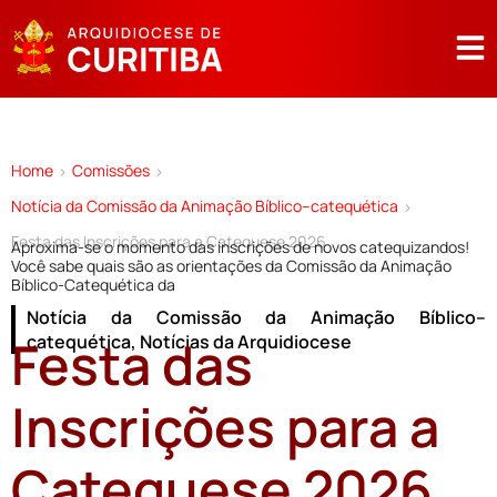
Home
Comissões
>
>
Notícia da Comissão da Animação Bíblico–catequética
>
Festa das Inscrições para a Catequese 2026
Aproxima-se o momento das inscrições de novos catequizandos!
Você sabe quais são as orientações da Comissão da Animação
Bíblico-Catequética da
Notícia da Comissão da Animação Bíblico–
Festa das
catequética
,
Notícias da Arquidiocese
Inscrições para a
Catequese 2026