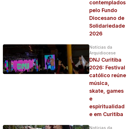
contemplados
pelo Fundo
Diocesano de
Solidariedade
2026
Notícias da
Arquidiocese
DNJ Curitiba
2026: Festival
católico reúne
música,
skate, games
e
espiritualidad
e em Curitiba
Notícias da