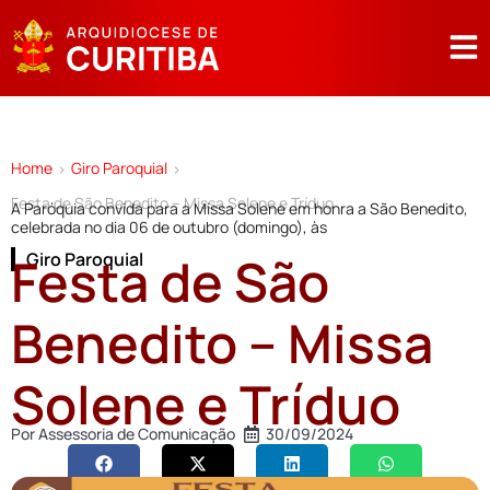
Home
Giro Paroquial
>
>
Festa de São Benedito – Missa Solene e Tríduo
A Paróquia convida para a Missa Solene em honra a São Benedito,
celebrada no dia 06 de outubro (domingo), às
Festa de São
Giro Paroquial
Benedito – Missa
Solene e Tríduo
Por
Assessoria de Comunicação
30/09/2024