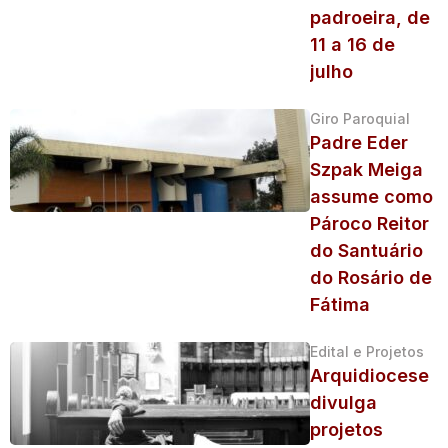
padroeira, de
11 a 16 de
julho
Giro Paroquial
Padre Eder
Szpak Meiga
assume como
Pároco Reitor
do Santuário
do Rosário de
Fátima
Edital e Projetos
Arquidiocese
divulga
projetos