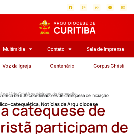
Multimídia
Contato
Sala de Imprensa
Voz da Igreja
Centenário
Corpus Christi
ão a Vida Cristã participam de formação
eu cerca de 600 coordenadores de catequese de Iniciação
a catequese de
lico–catequética
,
Notícias da Arquidiocese
Cristã participam de