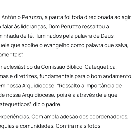
ntônio Peruzzo, a pauta foi toda direcionada ao agir
falar às lideranças, Dom Peruzzo ressaltou a
minhada de fé, iluminados pela palavra de Deus.
quele que acolhe o evangelho como palavra que salva,
amentais”.
r eclesiástico da Comissão Bíblico-Catequética,
rmas e diretrizes, fundamentais para o bom andament
em nossa Arquidiocese. “Ressalto a importância de
de nossa Arquidiocese, pois é a através dele que
tequéticos”, diz o padre.
 experiências. Com ampla adesão dos coordenadores,
óquias e comunidades. Confira mais fotos