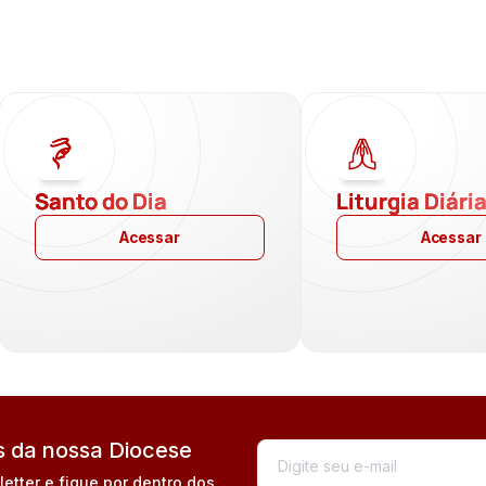
Santo do Dia
Liturgia Diári
Acessar
Acessar
 da nossa Diocese
tter e fique por dentro dos