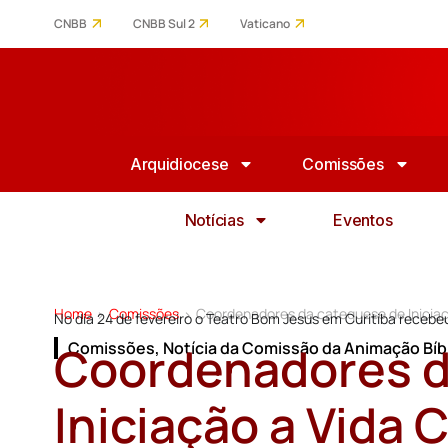
CNBB
CNBB Sul 2
Vaticano
Arquidiocese
Comissões
Notícias
Eventos
Home
Comissões
Coordenadores da catequese de Iniciaç
>
>
No dia 24 de fevereiro o Teatro Bom Jesus em Curitiba receb
Coordenadores d
Comissões
,
Notícia da Comissão da Animação Bíb
Iniciação a Vida 