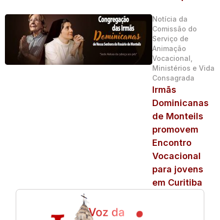
Notícia da
Comissão do
Serviço de
Animação
Vocacional,
Ministérios e Vida
Consagrada
Irmãs
Dominicanas
de Monteils
promovem
Encontro
Vocacional
para jovens
em Curitiba