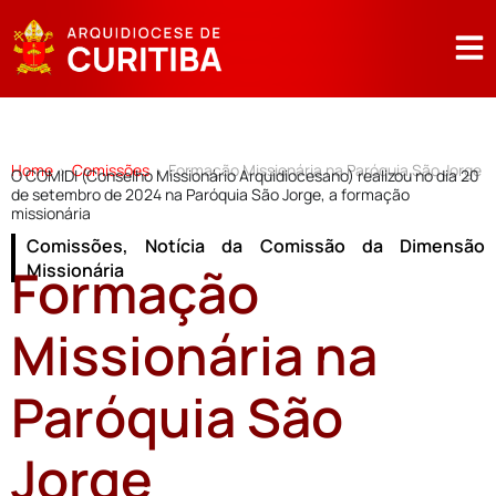
Home
Comissões
Formação Missionária na Paróquia São Jorge
>
>
O COMIDI (Conselho Missionário Arquidiocesano) realizou no dia 20
de setembro de 2024 na Paróquia São Jorge, a formação
missionária
Comissões
,
Notícia da Comissão da Dimensão
Formação
Missionária
Missionária na
Paróquia São
Jorge