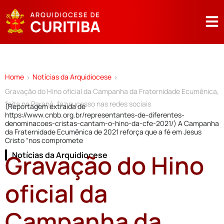
Home
Notícias da Arquidiocese
>
>
Gravação do Hino oficial da Campanha da Fraternidade Ecumênica,
feita no Paraná, faz sucesso nas redes sociais
(Reportagem extraída de
https://www.cnbb.org.br/representantes-de-diferentes-
denominacoes-cristas-cantam-o-hino-da-cfe-2021/) A Campanha
da Fraternidade Ecumênica de 2021 reforça que a fé em Jesus
Cristo “nos compromete
Gravação do Hino
Notícias da Arquidiocese
oficial da
Campanha da