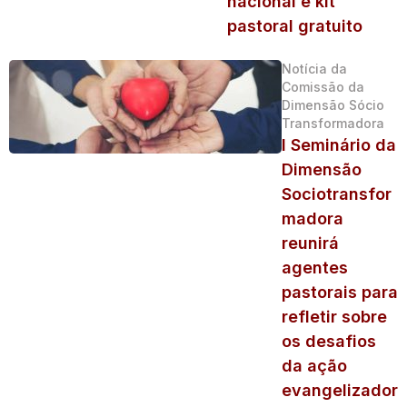
nacional e kit
pastoral gratuito
Notícia da
Comissão da
Dimensão Sócio
Transformadora
I Seminário da
Dimensão
Sociotransfor
madora
reunirá
agentes
pastorais para
refletir sobre
os desafios
da ação
evangelizador