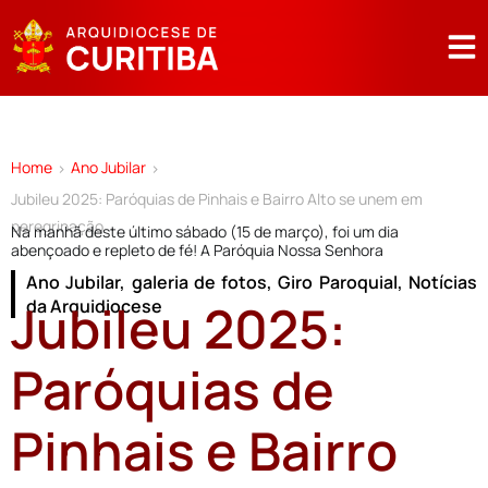
Home
Ano Jubilar
>
>
Jubileu 2025: Paróquias de Pinhais e Bairro Alto se unem em
peregrinação
Na manhã deste último sábado (15 de março), foi um dia
abençoado e repleto de fé! A Paróquia Nossa Senhora
Ano Jubilar
,
galeria de fotos
,
Giro Paroquial
,
Notícias
Jubileu 2025:
da Arquidiocese
Paróquias de
Pinhais e Bairro