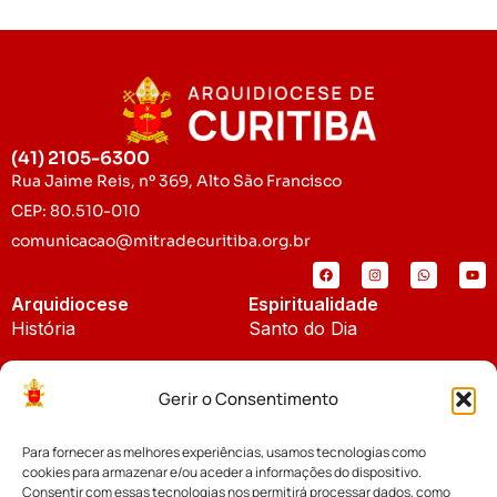
(41) 2105-6300
Rua Jaime Reis, nº 369, Alto São Francisco
CEP: 80.510-010
comunicacao@mitradecuritiba.org.br
Arquidiocese
Espiritualidade
História
Santo do Dia
Padroeira
Liturgia Diária
Gerir o Consentimento
Brasão
Bíblia Online
Para fornecer as melhores experiências, usamos tecnologias como
Notícias
Cúria Diocesana
cookies para armazenar e/ou aceder a informações do dispositivo.
Notícias da Arquidiocese
Consentir com essas tecnologias nos permitirá processar dados, como