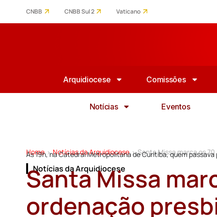
CNBB
CNBB Sul 2
Vaticano
Arquidiocese
Comissões
Notícias
Eventos
Home
Notícias da Arquidiocese
Santa Missa marca os 70 
>
>
Às 19h, na Catedral Metropolitana de Curitiba, quem passava 
Santa Missa marc
Notícias da Arquidiocese
ordenação presbi