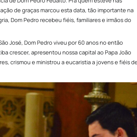
ncia de Dom Pedro Fedalto. Pra quem esteve nas
ação de graças marcou esta data, tão importante na
ria, Dom Pedro recebeu fiéis, familiares e irmãos do
ão José, Dom Pedro viveu por 60 anos no então
itiba crescer, apresentou nossa capital ao Papa João
s, crismou e ministrou a eucaristia a jovens e fiéis d