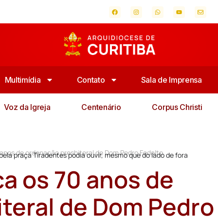
Multimídia
Contato
Sala de Imprensa
Voz da Igreja
Centenário
Corpus Christi
anos de ordenação presbiteral de Dom Pedro Fedalto
pela praça Tiradentes podia ouvir, mesmo que do lado de fora
a os 70 anos de
teral de Dom Pedro