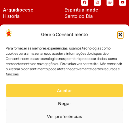
Arquidiocese
Espiritualidade
História
Santo do Dia
Padroeira
Liturgia Diária
Gerir o Consentimento
Brasão
Bíblia Online
Para fornecer as melhores experiências, usamos tecnologias como
Notícias
Cúria Diocesana
cookies para armazenar e/ou aceder a informações do dispositivo.
Notícias da Arquidiocese
Consentir com essas tecnologias nos permitirá processar dados, como
Fundo Diocesano
comportamento de navegação ou IDs exclusivos neste site. Não consentir
Notícias Cáritas
ou retirar o consentimento pode afetar negativamante certos recursos e
funções.
Tribunal Eclesiástico
Notícias da Comissão
Vicariatos da Educação
Aceitar
Palavra dos Bispos
Eventos
Negar
Ver preferências
Website desenvolvido com muito