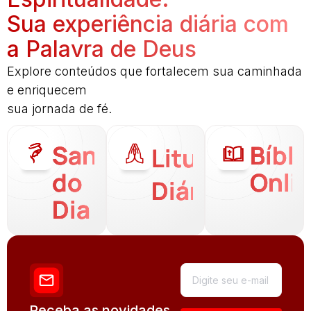
Sua experiência diária com
a Palavra de Deus
Explore conteúdos que fortalecem sua caminhada
e enriquecem
sua jornada de fé.
Santo
Bíbli
Liturgia
do
Onli
Diária
Dia
Receba as novidades