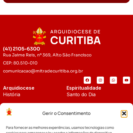
(41) 2105-6300
Rua Jaime Reis, nº 369, Alto São Francisco
CEP: 80.510-010
comunicacao@mitradecuritiba.org.br
Arquidiocese
Espiritualidade
História
Santo do Dia
Padroeira
Liturgia Diária
Gerir o Consentimento
Brasão
Bíblia Online
Para fornecer as melhores experiências, usamos tecnologias como
Notícias
Cúria Diocesana
cookies para armazenar e/ou aceder a informações do dispositivo.