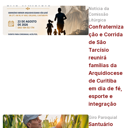
Notícia da
Comissão
Litúrgica
Confraterniza
ção e Corrida
de São
Tarcísio
reunirá
famílias da
Arquidiocese
de Curitiba
em dia de fé,
esporte e
integração
Giro Paroquial
Santuário