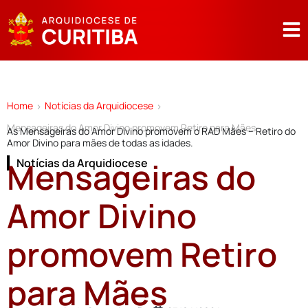
Home
Notícias da Arquidiocese
>
>
Mensageiras do Amor Divino promovem Retiro para Mães
As Mensageiras do Amor Divino promovem o RAD Mães – Retiro do
Amor Divino para mães de todas as idades.
Mensageiras do
Notícias da Arquidiocese
Amor Divino
promovem Retiro
para Mães