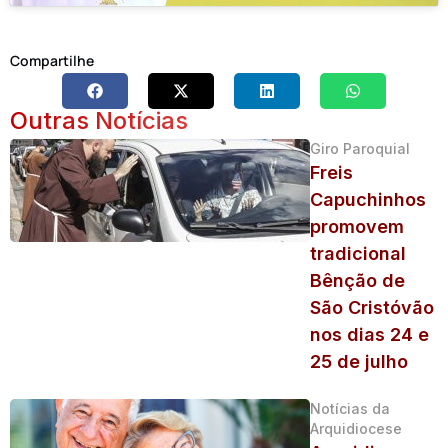
Compartilhe
Outras Notícias
Giro Paroquial
Freis
Capuchinhos
promovem
tradicional
Bênção de
São Cristóvão
nos dias 24 e
25 de julho
Notícias da
Arquidiocese