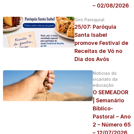
– 02/08/2026
Giro Paroquial
25/07: Paróquia
Santa Isabel
promove Festival de
Receitas de Vó no
Dia dos Avós
Noticias do
vicariato da
educação
O SEMEADOR
| Semanário
Bíblico-
Pastoral – Ano
2 – Número 65
– 12/07/2026