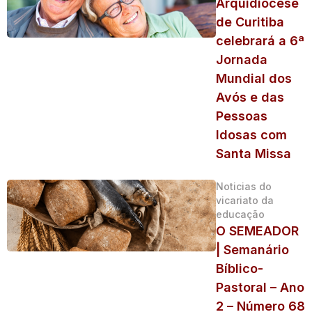
Arquidiocese
de Curitiba
celebrará a 6ª
Jornada
Mundial dos
Avós e das
Pessoas
Idosas com
Santa Missa
Noticias do
vicariato da
educação
O SEMEADOR
| Semanário
Bíblico-
Pastoral – Ano
2 – Número 68