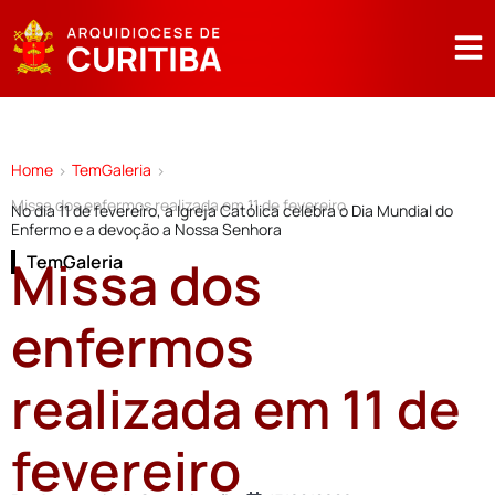
Home
TemGaleria
>
>
Missa dos enfermos realizada em 11 de fevereiro
No dia 11 de fevereiro, a Igreja Católica celebra o Dia Mundial do
Enfermo e a devoção a Nossa Senhora
Missa dos
TemGaleria
enfermos
realizada em 11 de
fevereiro