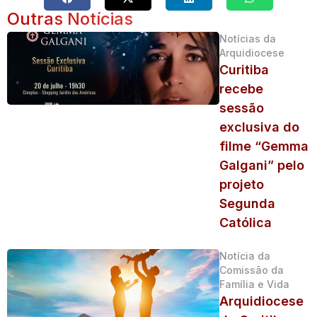
Outras Notícias
Notícias da
Arquidiocese
Curitiba
recebe
sessão
exclusiva do
filme “Gemma
Galgani” pelo
projeto
Segunda
Católica
Notícia da
Comissão da
Família e Vida
Arquidiocese