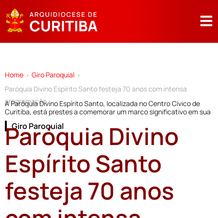
Home
Giro Paroquial
>
>
Paróquia Divino Espírito Santo festeja 70 anos com intensa
programação
A Paróquia Divino Espírito Santo, localizada no Centro Cívico de
Curitiba, está prestes a comemorar um marco significativo em sua
Paróquia Divino
Giro Paroquial
Espírito Santo
festeja 70 anos
com intensa