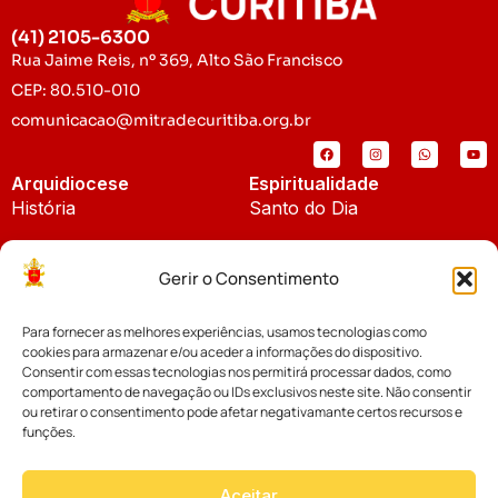
(41) 2105-6300
Rua Jaime Reis, nº 369, Alto São Francisco
CEP: 80.510-010
comunicacao@mitradecuritiba.org.br
Arquidiocese
Espiritualidade
História
Santo do Dia
Padroeira
Liturgia Diária
Gerir o Consentimento
Brasão
Bíblia Online
Para fornecer as melhores experiências, usamos tecnologias como
Notícias
Cúria Diocesana
cookies para armazenar e/ou aceder a informações do dispositivo.
Notícias da Arquidiocese
Consentir com essas tecnologias nos permitirá processar dados, como
Fundo Diocesano
comportamento de navegação ou IDs exclusivos neste site. Não consentir
Notícias Cáritas
ou retirar o consentimento pode afetar negativamante certos recursos e
funções.
Tribunal Eclesiástico
Notícias da Comissão
Vicariatos da Educação
Aceitar