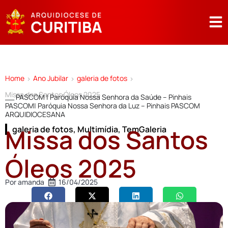
Home
Ano Jubilar
galeria de fotos
>
>
>
Missa dos Santos Óleos 2025
__ PASCOM | Paróquia Nossa Senhora da Saúde – Pinhais
PASCOM| Paróquia Nossa Senhora da Luz – Pinhais PASCOM
ARQUIDIOCESANA
Missa dos Santos
galeria de fotos
,
Multimídia
,
TemGaleria
Óleos 2025
Por
amanda
16/04/2025