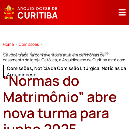
Home
Comissões
>
>
“Normas do Matrimônio” abre nova turma para junho 2025
Se você trabalha com eventos e atua em cerimônias de
casamento da Igreja Católica, a Arquidiocese de Curitiba está com
Comissões
,
Notícia da Comissão Litúrgica
,
Notícias da
“Normas do
Arquidiocese
Matrimônio” abre
nova turma para
junho 2025