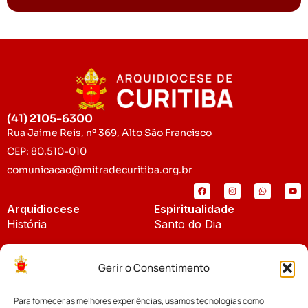
(41) 2105-6300
Rua Jaime Reis, nº 369, Alto São Francisco
CEP: 80.510-010
comunicacao@mitradecuritiba.org.br
Arquidiocese
Espiritualidade
História
Santo do Dia
Padroeira
Liturgia Diária
Gerir o Consentimento
Brasão
Bíblia Online
Para fornecer as melhores experiências, usamos tecnologias como
Notícias
Cúria Diocesana