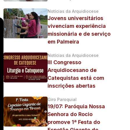
Notícias da Arquidiocese
Jovens universitários
vivenciam experiência
missionária e de serviço
em Palmeira
Notícias da Arquidiocese
III Congresso
Arquidiocesano de
Catequistas está com
inscrições abertas
Giro Paroquial
19/07: Paróquia Nossa
Senhora do Rocio
promove 1ª Festa do
Espetão Gigante de