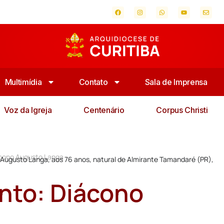
Multimídia
Contato
Sala de Imprensa
Voz da Igreja
Centenário
Corpus Christi
ácono Augusto Langa
ugusto Langa, aos 76 anos, natural de Almirante Tamandaré (PR),
nto: Diácono