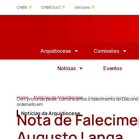
CNBB
CNBB Sul 2
Vaticano
Arquidiocese
Comissões
Notícias
Eventos
Home
Notícias da Arquidiocese
Nota de Falecimento: Di
>
>
Com profundo pesar, comunicamos o falecimento do Diácono A
ordenado em
Nota de Falecime
Notícias da Arquidiocese
Augusto Langa