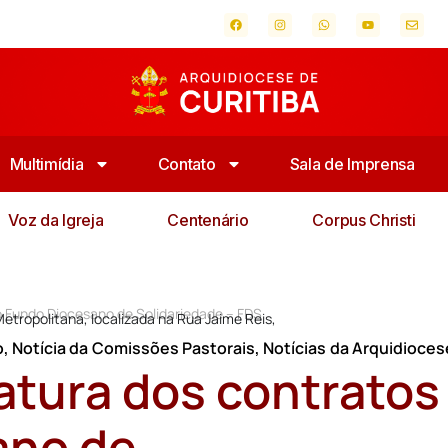
Multimídia
Contato
Sala de Imprensa
Voz da Igreja
Centenário
Corpus Christi
o Fundo Diocesano de Solidariedade – FDS
Metropolitana, localizada na Rua Jaime Reis,
o
,
Notícia da Comissões Pastorais
,
Notícias da Arquidioces
atura dos contratos
ano de