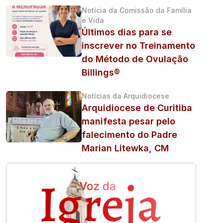
Notícia da Comissão da Família
e Vida
Últimos dias para se
inscrever no Treinamento
do Método de Ovulação
Billings®
Notícias da Arquidiocese
Arquidiocese de Curitiba
manifesta pesar pelo
falecimento do Padre
Marian Litewka, CM