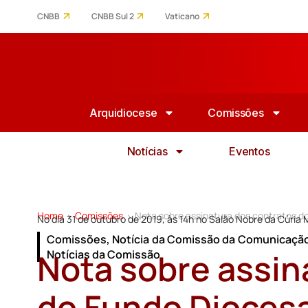
CNBB
CNBB Sul 2
Vaticano
Arquidiocese
Comissões
Notícias
Eventos
Home
Comissões
Nota sobre assinatura dos contratos d
>
>
No dia 31 de outubro de 2019, às 14h no Salão Nobre da Cúria 
Comissões
,
Notícia da Comissão da Comunicaçã
Nota sobre assin
Notícias da Comissão
do Fundo Dioces