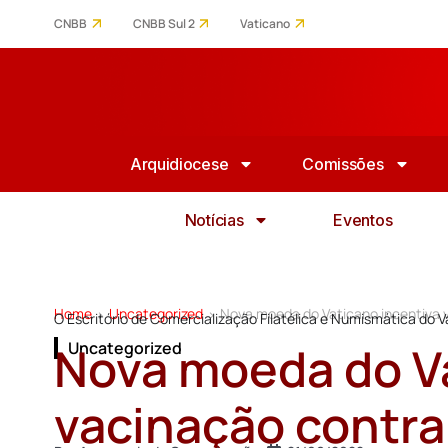
CNBB
CNBB Sul 2
Vaticano
Arquidiocese
Comissões
Notícias
Eventos
Home
Uncategorized
Nova moeda do Vaticano incentiva 
>
>
O Escritório de Comercialização Filatélica e Numismática do
Nova moeda do Va
Uncategorized
vacinação contra