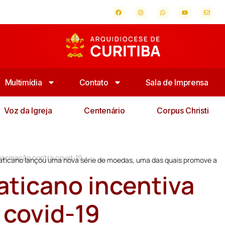
Multimídia
Contato
Sala de Imprensa
Voz da Igreja
Centenário
Corpus Christi
vacinação contra covid-19
 Vaticano lançou uma nova série de moedas, uma das quais promove a
ticano incentiva
 covid-19