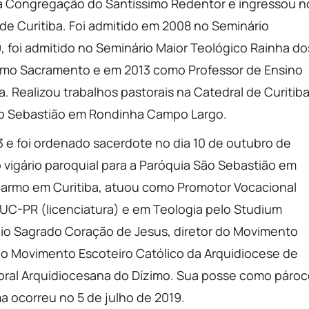
a Congregação do Santíssimo Redentor e ingressou n
 Curitiba. Foi admitido em 2008 no Seminário
 foi admitido no Seminário Maior Teológico Rainha do
simo Sacramento e em 2013 como Professor de Ensino
. Realizou trabalhos pastorais na Catedral de Curitiba
São Sebastião em Rondinha Campo Largo.
3 e foi ordenado sacerdote no dia 10 de outubro de
vigário paroquial para a Paróquia São Sebastião em
Carmo em Curitiba, atuou como Promotor Vocacional
PUC-PR (licenciatura) e em Teologia pelo Studium
io Sagrado Coração de Jesus, diretor do Movimento
 do Movimento Escoteiro Católico da Arquidiocese de
storal Arquidiocesana do Dízimo. Sua posse como páro
a ocorreu no 5 de julho de 2019.