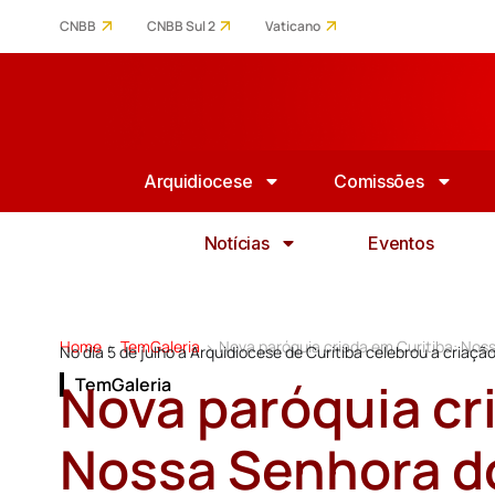
CNBB
CNBB Sul 2
Vaticano
Arquidiocese
Comissões
Notícias
Eventos
Home
TemGaleria
Nova paróquia criada em Curitiba: Noss
>
>
No dia 5 de julho a Arquidiocese de Curitiba celebrou a cria
Nova paróquia cr
TemGaleria
Nossa Senhora do