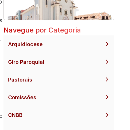
o
s
Navegue por Categoria
,
Arquidiocese
Giro Paroquial
Pastorais
Comissões
CNBB
co