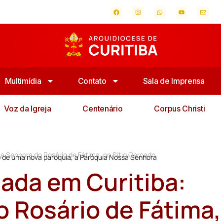
Multimídia
Contato
Sala de Imprensa
Voz da Igreja
Centenário
Corpus Christi
a Senhora do Rosário de Fátima, no Sítio Cercado
ção de uma nova paróquia, a Paróquia Nossa Senhora
iada em Curitiba:
 Rosário de Fátima,