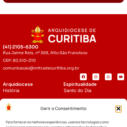
(41) 2105-6300
Rua Jaime Reis, nº 369, Alto São Francisco
CEP: 80.510-010
comunicacao@mitradecuritiba.org.br
Arquidiocese
Espiritualidade
História
Santo do Dia
Padroeira
Liturgia Diária
Gerir o Consentimento
Brasão
Bíblia Online
Para fornecer as melhores experiências, usamos tecnologias como
Notícias
Cúria Diocesana