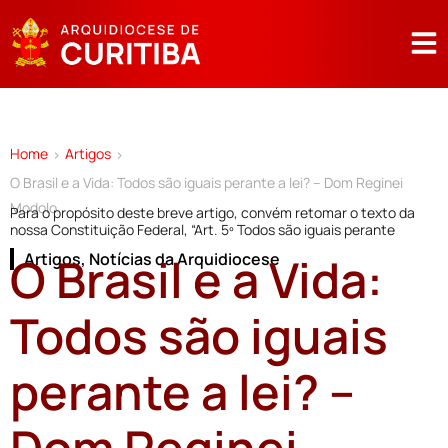
Home
Artigos
>
>
O Brasil e a Vida: Todos são iguais perante a lei? – Dom Reginei
Modolo
Para o propósito deste breve artigo, convém retomar o texto da
nossa Constituição Federal, “Art. 5º Todos são iguais perante
O Brasil e a Vida:
Artigos
,
Notícias da Arquidiocese
Todos são iguais
perante a lei? –
Dom Reginei