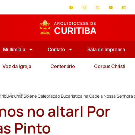
Multimídia
Contato
Sala de Imprensa
Voz da Igreja
Centenário
Corpus Christi
iano Dias Pinto
 houve uma Solene Celebração Eucarística na Capela Nossa Senhora 
os no altar| Por
as Pinto