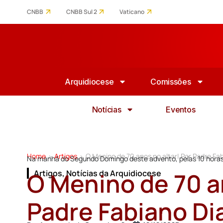
CNBB
CNBB Sul 2
Vaticano
Arquidiocese
Comissões
Notícias
Eventos
Home
Artigos
O Menino de 70 anos no altar| Por Padre Fab
>
>
Na manhã do Segundo Domingo deste advento, pelas 10 horas
O Menino de 70 an
Artigos
,
Notícias da Arquidiocese
Padre Fabiano Di