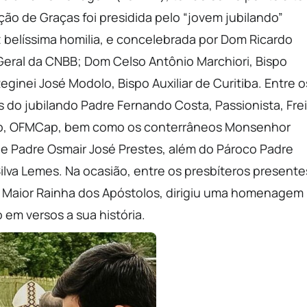
ão de Graças foi presidida pelo “jovem jubilando”
 belíssima homilia, e concelebrada por Dom Ricardo
o Geral da CNBB; Dom Celso Antônio Marchiori, Bispo
inei José Modolo, Bispo Auxiliar de Curitiba. Entre o
do jubilando Padre Fernando Costa, Passionista, Frei
vato, OFMCap, bem como os conterrâneos Monsenhor
si e Padre Osmair José Prestes, além do Pároco Padre
ilva Lemes. Na ocasião, entre os presbíteros presente
io Maior Rainha dos Apóstolos, dirigiu uma homenagem
em versos a sua história.