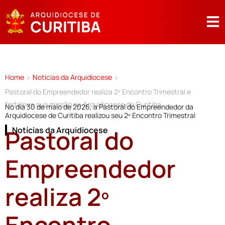
Home
Notícias da Arquidiocese
>
>
Pastoral do Empreendedor realiza 2º Encontro Trimestral e
fortalece sua missão na Arquidiocese de Curitiba
No dia 30 de maio de 2026, a Pastoral do Empreendedor da
Arquidiocese de Curitiba realizou seu 2º Encontro Trimestral
Pastoral do
Notícias da Arquidiocese
Empreendedor
realiza 2º
Encontro