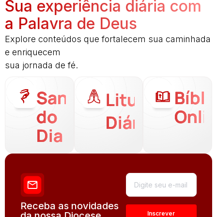
Sua experiência diária com
a Palavra de Deus
Explore conteúdos que fortalecem sua caminhada
e enriquecem
sua jornada de fé.
Santo
Bíbli
Liturgia
do
Onli
Diária
Dia
Receba as novidades
da nossa Diocese