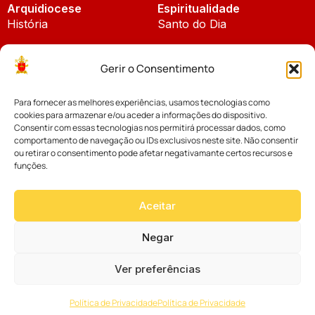
Arquidiocese
Espiritualidade
História
Santo do Dia
Padroeira
Liturgia Diária
Gerir o Consentimento
Brasão
Bíblia Online
Para fornecer as melhores experiências, usamos tecnologias como
Notícias
Cúria Diocesana
cookies para armazenar e/ou aceder a informações do dispositivo.
Notícias da Arquidiocese
Consentir com essas tecnologias nos permitirá processar dados, como
Fundo Diocesano
comportamento de navegação ou IDs exclusivos neste site. Não consentir
Notícias Cáritas
ou retirar o consentimento pode afetar negativamante certos recursos e
funções.
Tribunal Eclesiástico
Notícias da Comissão
Vicariatos da Educação
Aceitar
Palavra dos Bispos
Eventos
Negar
Ver preferências
Website desenvolvido com muito
Política de Privacidade
Política de Privacidade
por