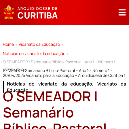
Home
Vicariato da Educação
>
>
Noticias do vicariato da educação
>
O SEMEADOR | Semanário Bíblico-Pastoral – Ano 1 – Número 1 –
20/04/2025
SEMEADOR Semanário Bíblico-Pastoral – Ano 1 – Número 1 –
20/04/2025 Vicariato para a Educação – Arquidiocese de Curitiba 1
Noticias do vicariato da educação
,
Vicariato da
O SEMEADOR |
Educação
Semanário
Bíblico-Pastoral –