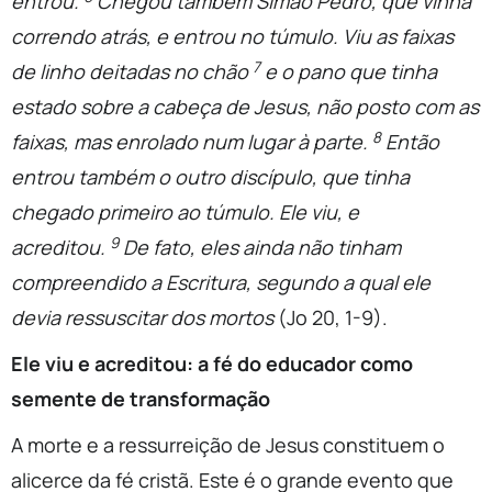
entrou.
Chegou também Simão Pedro, que vinha
correndo atrás, e entrou no túmulo. Viu as faixas
7
de linho deitadas no chão
e o pano que tinha
estado sobre a cabeça de Jesus, não posto com as
8
faixas, mas enrolado num lugar à parte.
Então
entrou também o outro discípulo, que tinha
chegado primeiro ao túmulo. Ele viu, e
9
acreditou.
De fato, eles ainda não tinham
compreendido a Escritura, segundo a qual ele
devia ressuscitar dos mortos
(Jo 20, 1-9).
Ele viu e acreditou: a fé do educador como
semente de transformação
A morte e a ressurreição de Jesus constituem o
alicerce da fé cristã. Este é o grande evento que