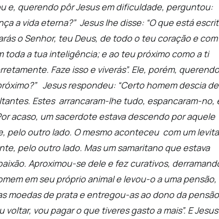
ou e, querendo pôr Jesus em dificuldade, perguntou:
nça a vida eterna?”
Jesus lhe disse: “O que está escri
rás o Senhor, teu Deus, de todo o teu coração e com
 toda a tua inteligência; e ao teu próximo como a ti
retamente. Faze isso e viverás”.
Ele, porém, querend
 próximo?”
Jesus respondeu: “Certo homem descia de
altantes. Estes arrancaram-lhe tudo, espancaram-no, 
or acaso, um sacerdote
estava descendo por aquele
, pelo outro lado.
O mesmo aconteceu com um levita
te, pelo outro lado.
Mas um samaritano que estava
paixão.
Aproximou-se dele e fez curativos, derramand
homem em seu próprio animal e levou-o a uma pensão,
as moedas de prata e entregou-as ao dono da pensão
ltar, vou pagar o que tiveres gasto a mais”. E Jesus