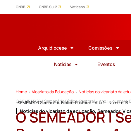
CNBB
CNBB Sul 2
Vaticano
Arquidiocese
Comissões
Notícias
Eventos
Home
Vicariato da Educação
Noticias do vicariato da ed
>
>
O SEMEADOR | Semanário Bíblico-Pastoral – Ano 1 – Número 1
SEMEADOR Semanário Bíblico-Pastoral – Ano 1 – Número 13 – 
O SEMEADOR | Se
Noticias do vicariato da educação
,
Semeador
,
Vic