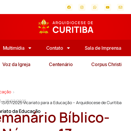
Multimídia
Contato
Sala de Imprensa
Voz da Igreja
Centenário
Corpus Christi
ucação
>
3 – 13/07/2025
13/07/2025 Vicariato para a Educação – Arquidiocese de Curitiba
manário Bíblico-
ariato da Educação