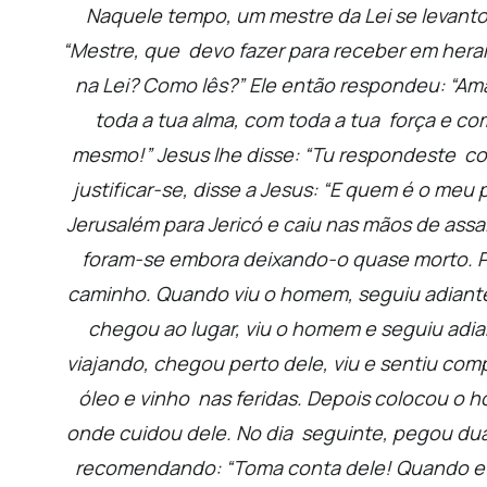
Naquele tempo,
um mestre da Lei se levant
“Mestre, que devo fazer para receber em hera
na Lei? Como lês?”
Ele então respondeu: “Ama
toda a tua alma, com toda a tua força e com
mesmo!”
Jesus lhe disse: “Tu respondeste cor
justificar-se, disse a Jesus: “E quem é o meu
Jerusalém para Jericó e caiu nas mãos de ass
foram-se embora deixando-o quase morto.
P
caminho. Quando viu o homem, seguiu adiante
chegou ao lugar, viu o homem e seguiu adian
viajando, chegou perto dele, viu e sentiu com
óleo e vinho nas feridas. Depois colocou o 
onde cuidou dele.
No dia seguinte, pegou du
recomendando: “Toma conta dele! Quando eu vo