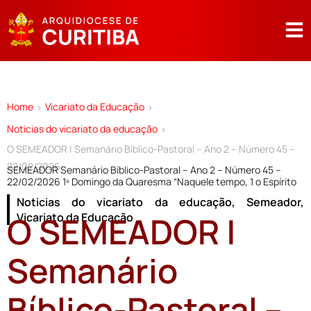
Home
Vicariato da Educação
>
>
Noticias do vicariato da educação
>
O SEMEADOR | Semanário Bíblico-Pastoral – Ano 2 – Número 45 –
22/02/2026
SEMEADOR Semanário Bíblico-Pastoral – Ano 2 – Número 45 –
22/02/2026 1º Domingo da Quaresma “Naquele tempo, 1 o Espírito
Noticias do vicariato da educação
,
Semeador
,
O SEMEADOR |
Vicariato da Educação
Semanário
Bíblico-Pastoral –