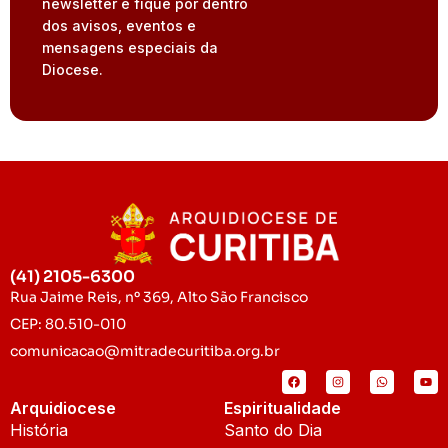
newsletter e fique por dentro
dos avisos, eventos e
mensagens especiais da
Diocese.
(41) 2105-6300
Rua Jaime Reis, nº 369, Alto São Francisco
CEP: 80.510-010
comunicacao@mitradecuritiba.org.br
Arquidiocese
Espiritualidade
História
Santo do Dia