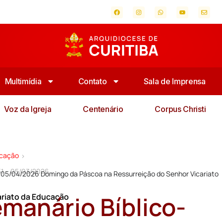
Multimídia
Contato
Sala de Imprensa
Voz da Igreja
Centenário
Corpus Christi
ucação
>
51 – 05/03/2026
 05/04/2026 Domingo da Páscoa na Ressurreição do Senhor Vicariato
manário Bíblico-
ariato da Educação