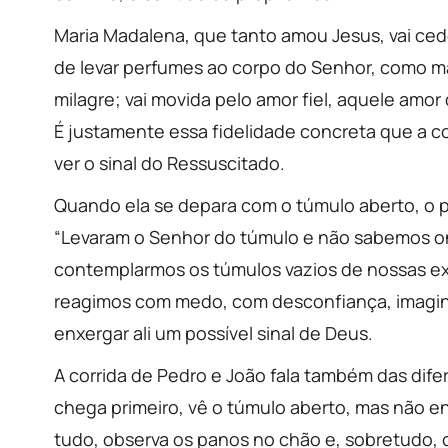
Maria Madalena, que tanto amou Jesus, vai ced
de levar perfumes ao corpo do Senhor, como m
milagre; vai movida pelo amor fiel, aquele a
É justamente essa fidelidade concreta que a col
ver o sinal do Ressuscitado.
Quando ela se depara com o túmulo aberto, o p
“Levaram o Senhor do túmulo e não sabemos o
contemplarmos os túmulos vazios de nossas ex
reagimos com medo, com desconfiança, imagin
enxergar ali um possível sinal de Deus.
A corrida de Pedro e João fala também das difer
chega primeiro, vê o túmulo aberto, mas não e
tudo, observa os panos no chão e, sobretudo,