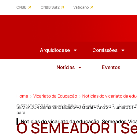
CNBB
CNBB Sul 2
Vaticano
Arquidiocese
Comissões
Notícias
Eventos
Home
Vicariato da Educação
Noticias do vicariato da ed
>
>
O SEMEADOR | Semanário Bíblico-Pastoral – Ano 2 – Número 
SEMEADOR Semanário Bíblico-Pastoral – Ano 2 – Número 51 –
para
O SEMEADOR | Se
Noticias do vicariato da educação
,
Semeador
,
Vic