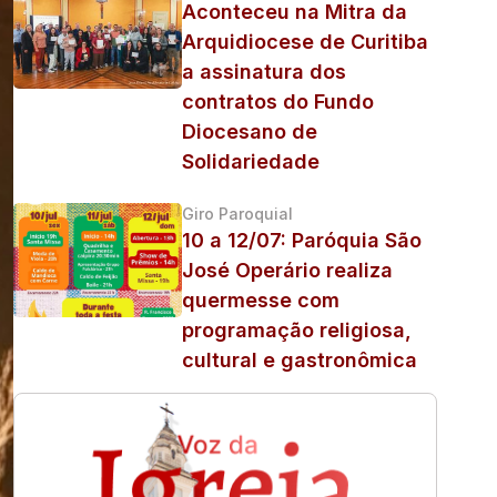
Aconteceu na Mitra da
Arquidiocese de Curitiba
a assinatura dos
contratos do Fundo
Diocesano de
Solidariedade
Giro Paroquial
10 a 12/07: Paróquia São
José Operário realiza
quermesse com
programação religiosa,
cultural e gastronômica