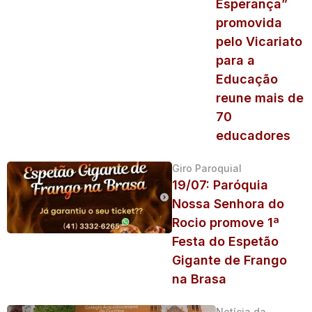
Esperança”
promovida
pelo Vicariato
para a
Educação
reune mais de
70
educadores
Giro Paroquial
19/07: Paróquia
Nossa Senhora do
Rocio promove 1ª
Festa do Espetão
Gigante de Frango
na Brasa
Notícia da