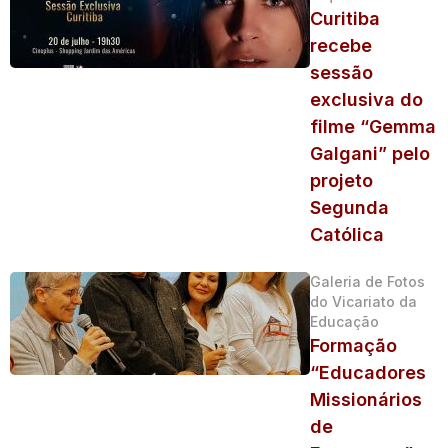
Curitiba
recebe
sessão
exclusiva do
filme “Gemma
Galgani” pelo
projeto
Segunda
Católica
Galeria de Fotos
do Vicariato da
Educação
Formação
“Educadores
Missionários
de