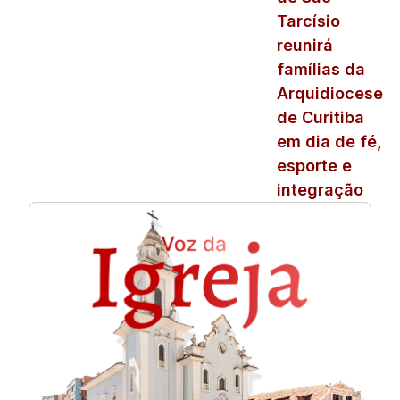
Tarcísio
reunirá
famílias da
Arquidiocese
de Curitiba
em dia de fé,
esporte e
integração