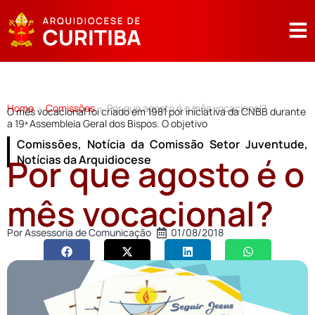
Home
Comissões
Por que agosto é o mês vocacional?
>
>
O mês vocacional foi criado em 1981 por iniciativa da CNBB durante
a 19ª Assembleia Geral dos Bispos. O objetivo
Comissões
,
Notícia da Comissão Setor Juventude
,
Por que agosto é o
Notícias da Arquidiocese
mês vocacional?
Por
Assessoria de Comunicação
01/08/2018