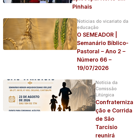
Pinhais
Noticias do vicariato da
educação
O SEMEADOR |
Semanário Bíblico-
Pastoral – Ano 2 –
Número 66 –
19/07/2026
Notícia da
Comissão
Litúrgica
Confraterniza
ção e Corrida
de São
Tarcísio
reunirá