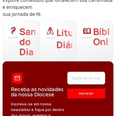
Explore conteúdos que fortalecem sua caminhada
e enriquecem
sua jornada de fé.
Santo
Bíbli
Liturgia
do
Onli
Diária
Dia
Receba as novidades
da nossa Diocese
Inscreva-se em nossa
newsletter e fique por dentro
dos avisos, eventos e