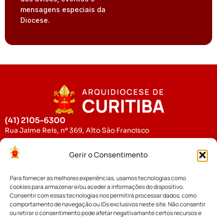
mensagens especiais da
Diocese.
(41) 2105-6300
Rua Jaime Reis, nº 369, Alto São Francisco
CEP: 80.510-010
Gerir o Consentimento
comunicacao@mitradecuritiba.org.br
Para fornecer as melhores experiências, usamos tecnologias como
Arquidiocese
Espiritualidade
cookies para armazenar e/ou aceder a informações do dispositivo.
História
Santo do Dia
Consentir com essas tecnologias nos permitirá processar dados, como
comportamento de navegação ou IDs exclusivos neste site. Não consentir
ou retirar o consentimento pode afetar negativamante certos recursos e
Padroeira
Liturgia Diária