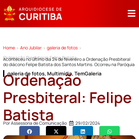
Home
Ano Jubilar
galeria de fotos
>
>
>
Ordenação Presbiteral: Felipe Batista
Aconteceu no último dia 24 de fevereiro a Ordenação Presbiteral
do diácono Felipe Batista dos Santos Martins. Ocorreu na Paróquia
Ordenação
galeria de fotos
,
Multimídia
,
TemGaleria
Presbiteral: Felipe
Batista
Por
Assessoria de Comunicação
29/02/2024