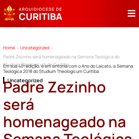
Home
Uncategorized
>
>
Padre Zezinho será homenageado na Semana Teológica do
Studium Theologicum de Curitiba
Em sua 40ª edição, e em sintonia com o Ano do Laicato, a Semana
Teológica 2018 do Studium Theologicum Curitiba
Padre Zezinho
Uncategorized
será
homenageado na
Semana Teológica