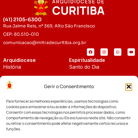
(41) 2105-6300
Rua Jaime Reis, nº 369, Alto São Francisco
CEP: 80.510-010
comunicacao@mitradecuritiba.org.br
Arquidiocese
Espiritualidade
História
Santo do Dia
Padroeira
Liturgia Diária
Gerir o Consentimento
Brasão
Bíblia Online
Para fornecer as melhores experiências, usamos tecnologias como
Notícias
Cúria Diocesana
cookies para armazenar e/ou aceder a informações do dispositivo.
Notícias da Arquidiocese
Consentir com essas tecnologias nos permitirá processar dados, como
Fundo Diocesano
comportamento de navegação ou IDs exclusivos neste site. Não consentir
Notícias Cáritas
ou retirar o consentimento pode afetar negativamante certos recursos e
funções.
Tribunal Eclesiástico
Notícias da Comissão