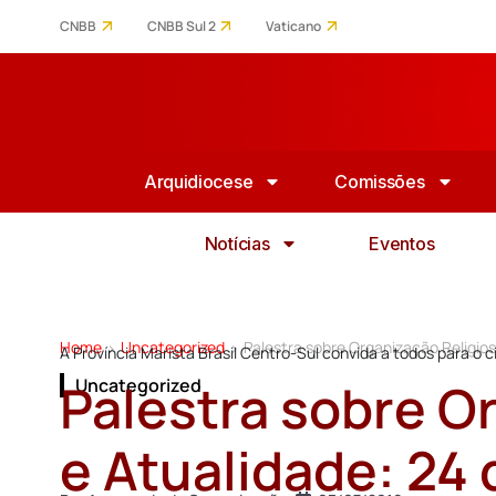
CNBB
CNBB Sul 2
Vaticano
Arquidiocese
Comissões
Notícias
Eventos
Home
Uncategorized
Palestra sobre Organização Religios
>
>
A Província Marista Brasil Centro-Sul convida a todos para o c
Palestra sobre O
Uncategorized
e Atualidade: 24 