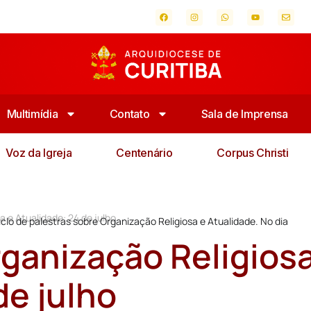
Multimídia
Contato
Sala de Imprensa
Voz da Igreja
Centenário
Corpus Christi
a e Atualidade: 24 de julho
iclo de palestras sobre Organização Religiosa e Atualidade. No dia
rganização Religios
de julho