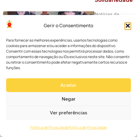
Notícias da
Arquidiocese
Gerir o Consentimento
Júri define
vencedores
Para fornecer as melhores experiências, usamos tecnologias como
do 4º
cookies para armazenar e/ou aceder a informações do dispositivo.
Consentir com essas tecnologias nos permitirá processar dados, como
Concurso de
comportamento de navegação ou IDs exclusivos neste site. Não consentir
Fotografia
ou retirar o consentimento pode afetar negativamante certos recursos e
funções.
Corpus Christi
Curitiba e
Aceitar
votação
popular está
Negar
aberta!
Ver preferências
Notícia da
Comissão da
Política de Privacidade
Política de Privacidade
Família e Vida
9 a 16 de