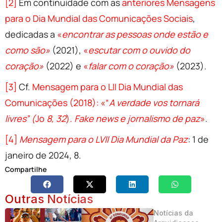
[2]
Em continuidade com as
anteriores Mensagens
para o Dia Mundial das Comunicações Sociais
,
dedicadas a
«
encontrar as pessoas onde estão e
como são»
(2021),
«
escutar com o ouvido do
coração»
(2022) e
«
falar com o coração»
(2023).
[3]
Cf.
Mensagem para o LII Dia Mundial das
Comunicações (2018): «“
A verdade vos tornará
livres” (
Jo
8, 32
).
Fake news
e jornalismo de paz
»
.
[4]
Mensagem para o LVII Dia Mundial da Paz
: 1 de
janeiro de 2024, 8.
Compartilhe
Outras Notícias
Notícias da