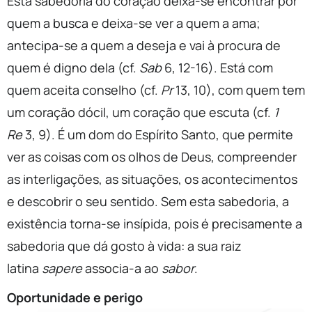
Esta sabedoria do coração deixa-se encontrar por
quem a busca e deixa-se ver a quem a ama;
antecipa-se a quem a deseja e vai à procura de
quem é digno dela (cf.
Sab
6, 12-16). Está com
quem aceita conselho (cf.
Pr
13, 10), com quem tem
um coração dócil, um coração que escuta (cf.
1
Re
3, 9). É um dom do Espírito Santo, que permite
ver as coisas com os olhos de Deus, compreender
as interligações, as situações, os acontecimentos
e descobrir o seu sentido. Sem esta sabedoria, a
existência torna-se insípida, pois é precisamente a
sabedoria que dá gosto à vida: a sua raiz
latina
sapere
associa-a ao
sabor
.
Oportunidade e perigo