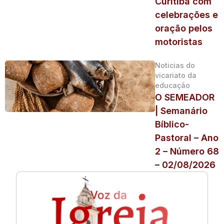
Curitiba com
celebrações e
oração pelos
motoristas
Noticias do
vicariato da
educação
O SEMEADOR
| Semanário
Bíblico-
Pastoral – Ano
2 – Número 68
– 02/08/2026