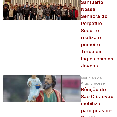
Santuário
Nossa
Senhora do
Perpétuo
Socorro
realiza o
primeiro
Terço em
Inglês com os
Jovens
Notícias da
Arquidiocese
Bênção de
São Cristóvão
mobiliza
paróquias de