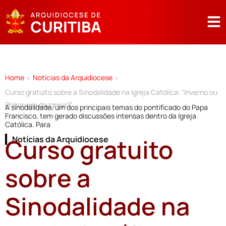
Home
Notícias da Arquidiocese
>
>
Curso gratuito sobre a Sinodalidade na Igreja Católica: “Inverno ou
Primavera da Igreja?”
A sinodalidade, um dos principais temas do pontificado do Papa
Francisco, tem gerado discussões intensas dentro da Igreja
Católica. Para
Curso gratuito
Notícias da Arquidiocese
sobre a
Sinodalidade na