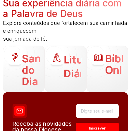
Sua experiência diária com
a Palavra de Deus
Explore conteúdos que fortalecem sua caminhada
e enriquecem
sua jornada de fé.
Santo
Bíbli
Liturgia
do
Onli
Diária
Dia
Receba as novidades
da nossa Diocese