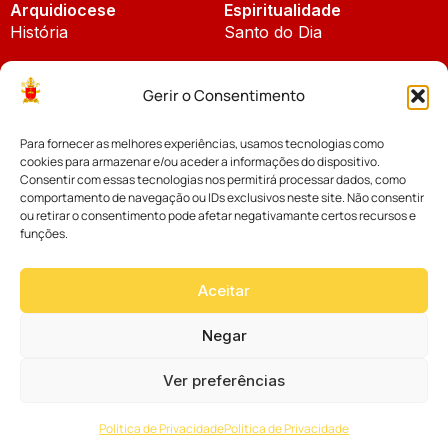
Arquidiocese
Espiritualidade
História
Santo do Dia
Padroeira
Liturgia Diária
Gerir o Consentimento
Brasão
Bíblia Online
Para fornecer as melhores experiências, usamos tecnologias como
Notícias
Cúria Diocesana
cookies para armazenar e/ou aceder a informações do dispositivo.
Notícias da Arquidiocese
Consentir com essas tecnologias nos permitirá processar dados, como
Fundo Diocesano
comportamento de navegação ou IDs exclusivos neste site. Não consentir
Notícias Cáritas
ou retirar o consentimento pode afetar negativamante certos recursos e
funções.
Tribunal Eclesiástico
Notícias da Comissão
Vicariatos da Educação
Aceitar
Palavra dos Bispos
Eventos
Negar
Ver preferências
Website desenvolvido com muito
Política de Privacidade
Política de Privacidade
por