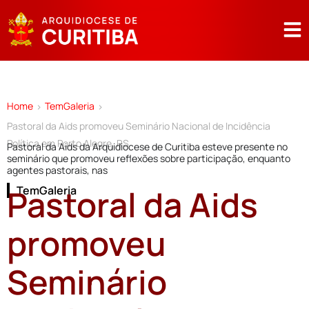
Home
TemGaleria
>
>
Pastoral da Aids promoveu Seminário Nacional de Incidência
Política em Porto Alegre, RS
Pastoral da Aids da Arquidiocese de Curitiba esteve presente no
seminário que promoveu reflexões sobre participação, enquanto
agentes pastorais, nas
Pastoral da Aids
TemGaleria
promoveu
Seminário