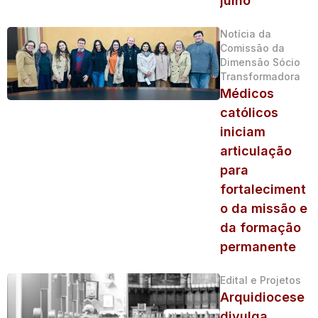
julho
Notícia da
Comissão da
Dimensão Sócio
Transformadora
Médicos
católicos
iniciam
articulação
para
fortaleciment
o da missão e
da formação
permanente
Edital e Projetos
Arquidiocese
divulga