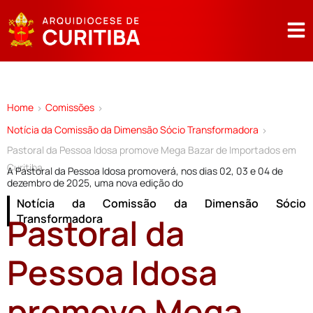
Home
Comissões
>
>
Notícia da Comissão da Dimensão Sócio Transformadora
>
Pastoral da Pessoa Idosa promove Mega Bazar de Importados em
Curitiba
A Pastoral da Pessoa Idosa promoverá, nos dias 02, 03 e 04 de
dezembro de 2025, uma nova edição do
Notícia da Comissão da Dimensão Sócio
Pastoral da
Transformadora
Pessoa Idosa
promove Mega