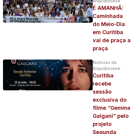
Arquidiocese
É AMANHÃ:
Caminhada
do Meio-Dia
em Curitiba
vai de praça a
praça
Notícias da
Arquidiocese
Curitiba
recebe
sessão
exclusiva do
filme “Gemma
Galgani” pelo
projeto
Segunda