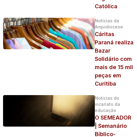
Católica
Notícias da
Arquidiocese
Cáritas
Paraná realiza
Bazar
Solidário com
mais de 15 mil
peças em
Curitiba
Noticias do
vicariato da
educação
O SEMEADOR
| Semanário
Bíblico-