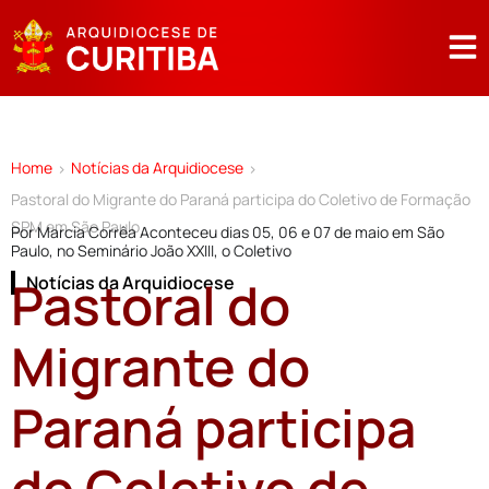
Home
Notícias da Arquidiocese
>
>
Pastoral do Migrante do Paraná participa do Coletivo de Formação
SPM em São Paulo
Por Marcia Corrêa Aconteceu dias 05, 06 e 07 de maio em São
Paulo, no Seminário João XXIII, o Coletivo
Pastoral do
Notícias da Arquidiocese
Migrante do
Paraná participa
do Coletivo de