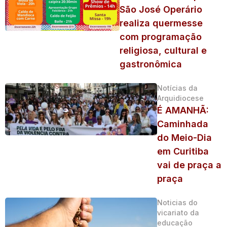
São José Operário
realiza quermesse
com programação
religiosa, cultural e
gastronômica
Notícias da
Arquidiocese
É AMANHÃ:
Caminhada
do Meio-Dia
em Curitiba
vai de praça a
praça
Noticias do
vicariato da
educação