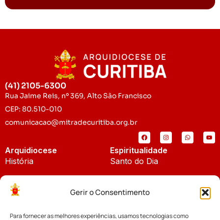
(41) 2105-6300
Rua Jaime Reis, nº 369, Alto São Francisco
CEP: 80.510-010
comunicacao@mitradecuritiba.org.br
Arquidiocese
Espiritualidade
História
Santo do Dia
Padroeira
Liturgia Diária
Gerir o Consentimento
Brasão
Bíblia Online
Para fornecer as melhores experiências, usamos tecnologias como
Notícias
Cúria Diocesana