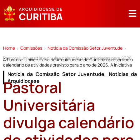
Home
Comissões
Notícia da Comissão Setor Juventude
>
>
>
Pastoral Universitária divulga calendário de atividades para 2026
A Pastoral Universitária da Arquidiocese de Curitiba apresentou o
calendário de atividades previsto para o ano de 2026. A iniciativa
Notícia da Comissão Setor Juventude
,
Notícias da
Pastoral
Arquidiocese
Universitária
divulga calendário
de atividades para