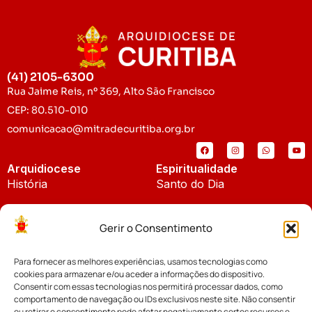
(41) 2105-6300
Rua Jaime Reis, nº 369, Alto São Francisco
CEP: 80.510-010
comunicacao@mitradecuritiba.org.br
Arquidiocese
Espiritualidade
História
Santo do Dia
Padroeira
Liturgia Diária
Gerir o Consentimento
Brasão
Bíblia Online
Para fornecer as melhores experiências, usamos tecnologias como
Notícias
Cúria Diocesana
cookies para armazenar e/ou aceder a informações do dispositivo.
Notícias da Arquidiocese
Consentir com essas tecnologias nos permitirá processar dados, como
Fundo Diocesano
comportamento de navegação ou IDs exclusivos neste site. Não consentir
Notícias Cáritas
ou retirar o consentimento pode afetar negativamante certos recursos e