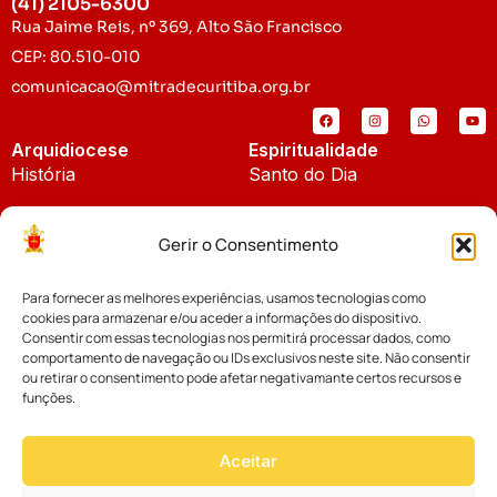
(41) 2105-6300
Rua Jaime Reis, nº 369, Alto São Francisco
CEP: 80.510-010
comunicacao@mitradecuritiba.org.br
Arquidiocese
Espiritualidade
História
Santo do Dia
Padroeira
Liturgia Diária
Gerir o Consentimento
Brasão
Bíblia Online
Para fornecer as melhores experiências, usamos tecnologias como
Notícias
Cúria Diocesana
cookies para armazenar e/ou aceder a informações do dispositivo.
Notícias da Arquidiocese
Consentir com essas tecnologias nos permitirá processar dados, como
Fundo Diocesano
comportamento de navegação ou IDs exclusivos neste site. Não consentir
Notícias Cáritas
ou retirar o consentimento pode afetar negativamante certos recursos e
funções.
Tribunal Eclesiástico
Notícias da Comissão
Vicariatos da Educação
Aceitar
Palavra dos Bispos