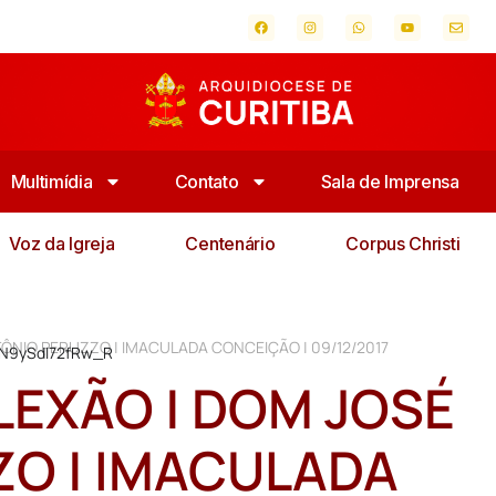
Multimídia
Contato
Sala de Imprensa
Voz da Igreja
Centenário
Corpus Christi
ÔNIO PERUZZO | IMACULADA CONCEIÇÃO | 09/12/2017
ZN9ySdI72fRw_R
LEXÃO | DOM JOSÉ
O | IMACULADA