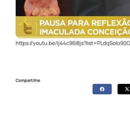
https://youtu.be/Ij44c96I8js?list=PLdqSol
Compartilhe