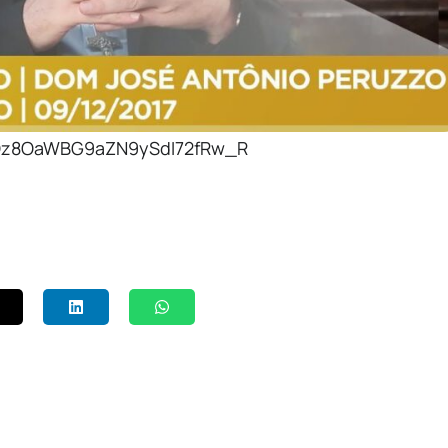
o90Oz8OaWBG9aZN9ySdI72fRw_R