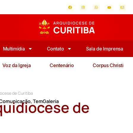
Multimídia
Contato
Sala de Imprensa
Voz da Igreja
Centenário
Corpus Christi
iocese de Curitiba
quidiocese de
a Comunicação
,
TemGaleria