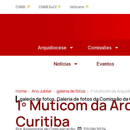
CNBB
CNBB Sul 2
Vaticano
Arquidiocese
Comissões
Notícias
Eventos
Home
Ano Jubilar
galeria de fotos
1º Muticom da Arquid
>
>
>
1º Muticom da Ar
galeria de fotos
,
Galeria de fotos da Comissão d
Curitiba
Por
Assessoria de Comunicação
22/08/2024