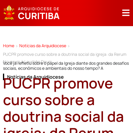
Home
Notícias da Arquidiocese
>
>
PUCPR promove curso sobre a doutrina social da igreja: da Rerum
Novarum à Laudate Deum
Você já refletiu sobre o papel da Igreja diante dos grandes desafios
sociais, econômicos e ambientais do nosso tempo? A
PUCPR promove
Notícias da Arquidiocese
curso sobre a
doutrina social da
igreja: da Rerum