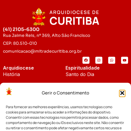
(41) 2105-6300
Rua Jaime Reis, nº 369, Alto São Francisco
CEP: 80.510-010
comunicacao@mitradecuritiba.org.br
Arquidiocese
Espiritualidade
História
Santo do Dia
Padroeira
Liturgia Diária
Gerir o Consentimento
Brasão
Bíblia Online
Para fornecer as melhores experiências, usamos tecnologias como
Notícias
Cúria Diocesana
cookies para armazenar e/ou aceder a informações do dispositivo.
Notícias da Arquidiocese
Consentir com essas tecnologias nos permitirá processar dados, como
Fundo Diocesano
comportamento de navegação ou IDs exclusivos neste site. Não consentir
Notícias Cáritas
ou retirar o consentimento pode afetar negativamante certos recursos e