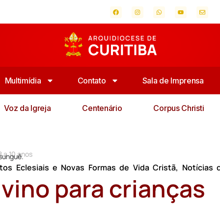
Multimídia
Contato
Sala de Imprensa
Voz da Igreja
Centenário
Corpus Christi
8 a 10 anos
ssunguê.
os Eclesiais e Novas Formas de Vida Cristã
,
Notícias 
ivino para crianças