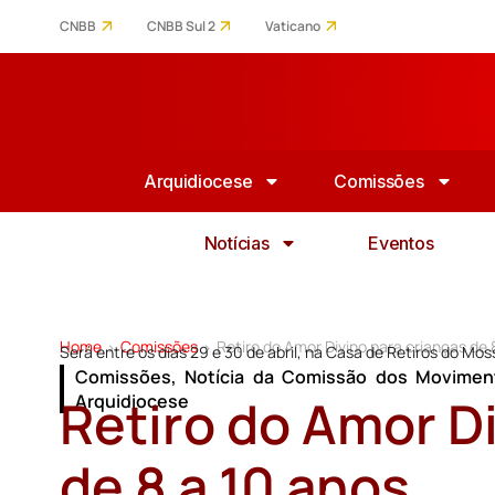
CNBB
CNBB Sul 2
Vaticano
Arquidiocese
Comissões
Notícias
Eventos
Home
Comissões
Retiro do Amor Divino para crianças de 
>
>
Será entre os dias 29 e 30 de abril, na Casa de Retiros do Mo
Comissões
,
Notícia da Comissão dos Moviment
Retiro do Amor D
Arquidiocese
de 8 a 10 anos