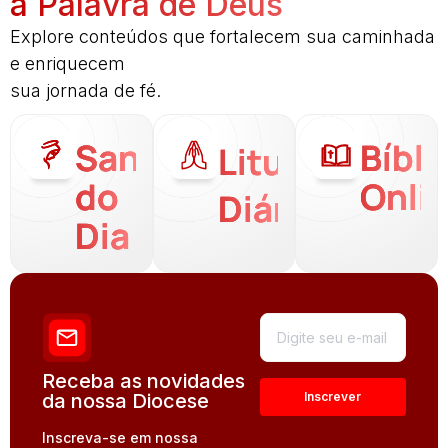
a Palavra de Deus
Explore conteúdos que fortalecem sua caminhada
e enriquecem
sua jornada de fé.
Santo
Bíbli
Liturgia
do
Onli
Diária
Dia
Receba as novidades
da nossa Diocese
Inscreva-se em nossa