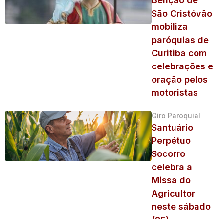
Bênção de
São Cristóvão
mobiliza
paróquias de
Curitiba com
celebrações e
oração pelos
motoristas
Giro Paroquial
Santuário
Perpétuo
Socorro
celebra a
Missa do
Agricultor
neste sábado