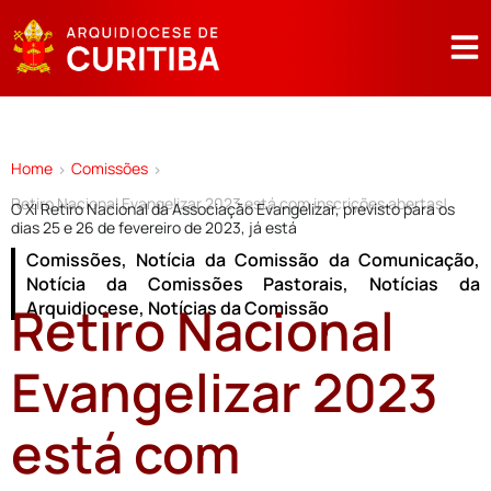
Home
Comissões
>
>
Retiro Nacional Evangelizar 2023 está com inscrições abertas!
O XI Retiro Nacional da Associação Evangelizar, previsto para os
dias 25 e 26 de fevereiro de 2023, já está
Comissões
,
Notícia da Comissão da Comunicação
,
Notícia da Comissões Pastorais
,
Notícias da
Retiro Nacional
Arquidiocese
,
Notícias da Comissão
Evangelizar 2023
está com