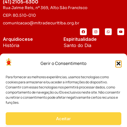
(41) 2105-6300
Rua Jaime Reis, nº 369, Alto São Francisco
CEP: 80.510-010
comunicacao@mitradecuritiba.org.br
Arquidiocese
Espiritualidade
História
Santo do Dia
Padroeira
Liturgia Diária
Gerir o Consentimento
Brasão
Bíblia Online
Para fornecer as melhores experiências, usamos tecnologias como
Notícias
Cúria Diocesana
cookies para armazenar e/ou aceder a informações do dispositivo.
Notícias da Arquidiocese
Consentir com essas tecnologias nos permitirá processar dados, como
Fundo Diocesano
comportamento de navegação ou IDs exclusivos neste site. Não consentir
Notícias Cáritas
ou retirar o consentimento pode afetar negativamante certos recursos e
funções.
Tribunal Eclesiástico
Notícias da Comissão
Vicariatos da Educação
Aceitar
Palavra dos Bispos