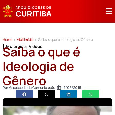
Home
Multimídia
Saiba o que é Ideologia de Gênero
>
>
Saiba o que é
Multimídia
,
Vídeos
Ideologia de
Gênero
Por
Assessoria de Comunicação
11/06/2015