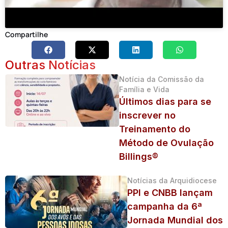
Compartilhe
Outras Notícias
Notícia da Comissão da
Família e Vida
Últimos dias para se
inscrever no
Treinamento do
Método de Ovulação
Billings®
Notícias da Arquidiocese
PPI e CNBB lançam
campanha da 6ª
Jornada Mundial dos