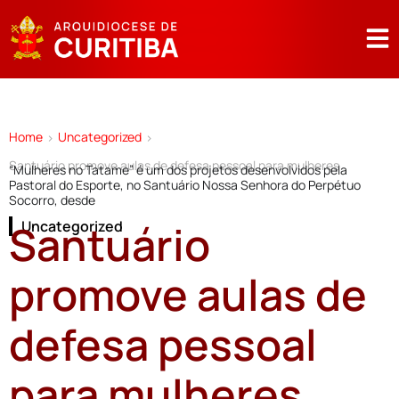
Home
Uncategorized
>
>
Santuário promove aulas de defesa pessoal para mulheres
“Mulheres no Tatame” é um dos projetos desenvolvidos pela
Pastoral do Esporte, no Santuário Nossa Senhora do Perpétuo
Socorro, desde
Santuário
Uncategorized
promove aulas de
defesa pessoal
para mulheres