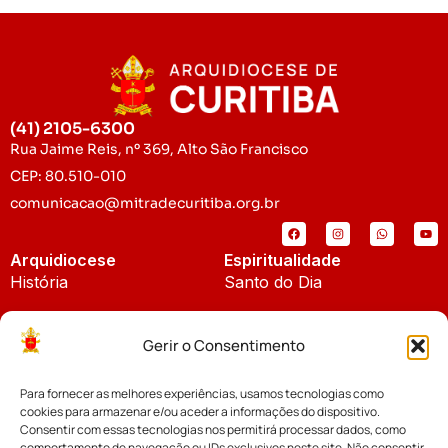
(41) 2105-6300
Rua Jaime Reis, nº 369, Alto São Francisco
CEP: 80.510-010
comunicacao@mitradecuritiba.org.br
Arquidiocese
Espiritualidade
História
Santo do Dia
Padroeira
Liturgia Diária
Gerir o Consentimento
Brasão
Bíblia Online
Para fornecer as melhores experiências, usamos tecnologias como
Notícias
Cúria Diocesana
cookies para armazenar e/ou aceder a informações do dispositivo.
Notícias da Arquidiocese
Consentir com essas tecnologias nos permitirá processar dados, como
Fundo Diocesano
comportamento de navegação ou IDs exclusivos neste site. Não consentir