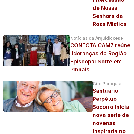
de Nossa
Senhora da
Rosa Mística
Notícias da Arquidiocese
CONECTA CAM7 reúne
lideranças da Região
Episcopal Norte em
Pinhais
Giro Paroquial
Santuário
Perpétuo
Socorro inicia
nova série de
novenas
inspirada no