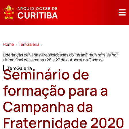
Home
TemGaleria
>
>
Seminário de formação para a Campanha da Fraternidade 2020
Lideranças de várias Arqui/dioceses do Paraná reuniram-se no
último final de semana (26 e 27 de outubro) na Casa de
Seminário de
TemGaleria
formação para a
Campanha da
Fraternidade 2020