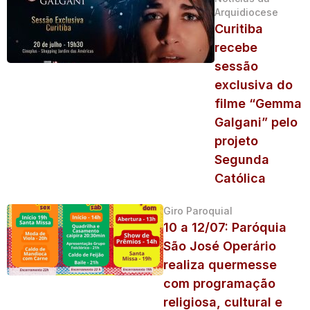
Arquidiocese
Curitiba
recebe
sessão
exclusiva do
filme “Gemma
Galgani” pelo
projeto
Segunda
Católica
Giro Paroquial
10 a 12/07: Paróquia
São José Operário
realiza quermesse
com programação
religiosa, cultural e