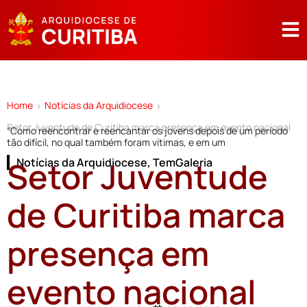
Home
Notícias da Arquidiocese
>
>
Setor Juventude de Curitiba marca presença em evento nacional
“Como reencontrar e reencantar os jovens depois de um período
tão difícil, no qual também foram vítimas, e em um
Setor Juventude
Notícias da Arquidiocese
,
TemGaleria
de Curitiba marca
presença em
evento nacional