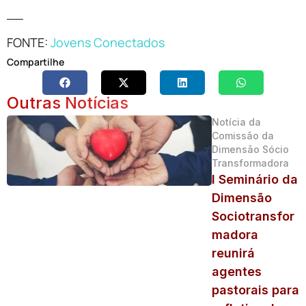
__
FONTE:
Jovens Conectados
Compartilhe
Outras Notícias
Notícia da
Comissão da
Dimensão Sócio
Transformadora
I Seminário da
Dimensão
Sociotransfor
madora
reunirá
agentes
pastorais para