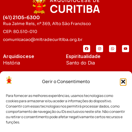
(41) 2105-6300
Rua Jaime Reis, nº 369, Alto São Francisco
CEP: 80.510-010
comunicacao@mitradecuritiba.org.br
Arquidiocese
Espiritualidade
História
Santo do Dia
Padroeira
Liturgia Diária
Gerir o Consentimento
Brasão
Bíblia Online
Para fornecer as melhores experiências, usamos tecnologias como
Notícias
Cúria Diocesana
cookies para armazenar e/ou aceder a informações do dispositivo.
Notícias da Arquidiocese
Consentir com essas tecnologias nos permitirá processar dados, como
Fundo Diocesano
comportamento de navegação ou IDs exclusivos neste site. Não consentir
Notícias Cáritas
ou retirar o consentimento pode afetar negativamante certos recursos e
funções.
Tribunal Eclesiástico
Notícias da Comissão