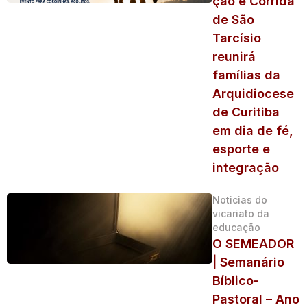
ção e Corrida
de São
Tarcísio
reunirá
famílias da
Arquidiocese
de Curitiba
em dia de fé,
esporte e
integração
Noticias do
vicariato da
educação
O SEMEADOR
| Semanário
Bíblico-
Pastoral – Ano