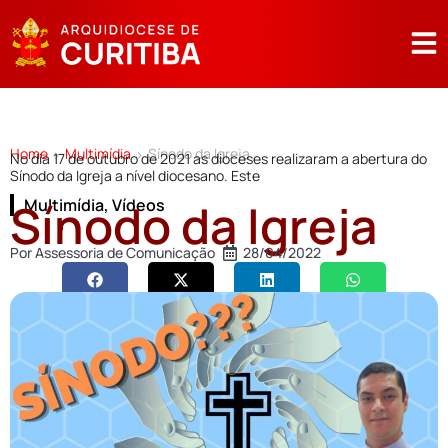
Home
Multimídia
Sínodo da Igreja
>
>
No dia 17 de outubro de 2021 as dioceses realizaram a abertura do
Sínodo da Igreja a nível diocesano. Este
Sínodo da Igreja
Multimídia
,
Vídeos
Por
Assessoria de Comunicação
28/04/2022