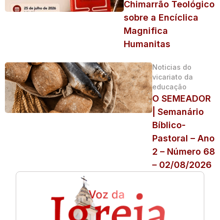
Chimarrão Teológico
sobre a Encíclica
Magnifica
Humanitas
Noticias do
vicariato da
educação
O SEMEADOR
| Semanário
Bíblico-
Pastoral – Ano
2 – Número 68
– 02/08/2026