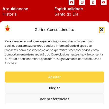
Arquidiocese
Espiritualidade
História
Santo do Dia
Padroeira
Liturgia Diária
Gerir o Consentimento
Brasão
Bíblia Online
Para fornecer as melhores experiências, usamos tecnologias como
Notícias
Cúria Diocesana
cookies para armazenar e/ou aceder a informações do dispositivo.
Notícias da Arquidiocese
Consentir com essas tecnologias nos permitirá processar dados, como
Fundo Diocesano
comportamento de navegação ou IDs exclusivos neste site. Não consentir
Notícias Cáritas
ou retirar o consentimento pode afetar negativamante certos recursos e
funções.
Tribunal Eclesiástico
Notícias da Comissão
Vicariatos da Educação
Aceitar
Palavra dos Bispos
Eventos
Negar
Ver preferências
Website desenvolvido com muito