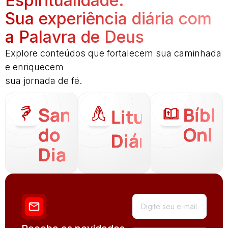
Espiritualidade:
Sua experiência diária com
a Palavra de Deus
Explore conteúdos que fortalecem sua caminhada
e enriquecem
sua jornada de fé.
Santo
Bíbli
Liturgia
do
Onli
Diária
Dia