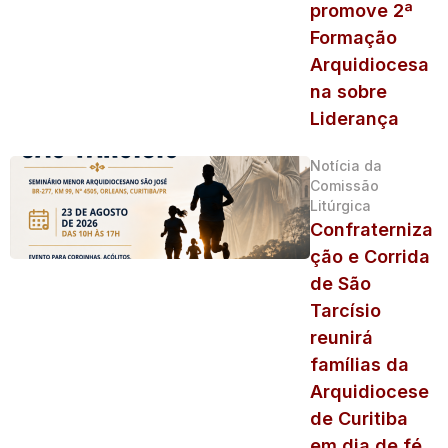
promove 2ª
Formação
Arquidiocesa
na sobre
Liderança
Notícia da
Comissão
Litúrgica
Confraterniza
ção e Corrida
de São
Tarcísio
reunirá
famílias da
Arquidiocese
de Curitiba
em dia de fé,