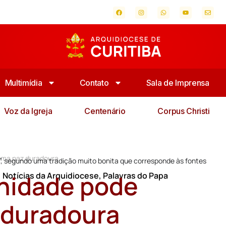
Multimídia
Contato
Sala de Imprensa
Voz da Igreja
Centenário
Corpus Christi
 uma paz duradoura
, segundo uma tradição muito bonita que corresponde às fontes
rnidade pode
,
Notícias da Arquidiocese
,
Palavras do Papa
 duradoura