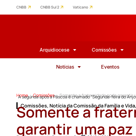
CNBB
CNBB Sul 2
Vaticano
Arquidiocese
Comissões
Notícias
Eventos
Home
Comissões
Somente a fraternidade pode garantir
>
>
A segunda após a Páscoa é chamado “Segunda-feira do Anjo”
Somente a frate
Comissões
,
Notícia da Comissão da Família e Vida
garantir uma paz