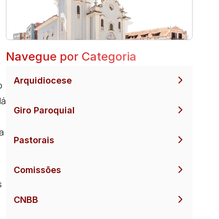
Navegue por Categoria
Arquidiocese
o
Há
Giro Paroquial
a
Pastorais
Comissões
s
CNBB